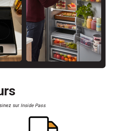
urs
asinez sur
Inside Pass
.