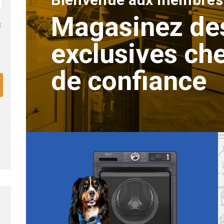
Magasinez de
x
exclusives ch
s
de confiance