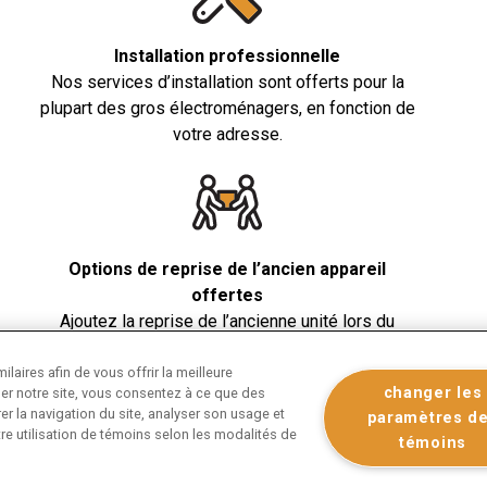
Installation professionnelle
Nos services d’installation sont offerts pour la
plupart des gros électroménagers, en fonction de
votre adresse.
Options de reprise de l’ancien appareil
offertes
Ajoutez la reprise de l’ancienne unité lors du
passage à la caisse. Nous emporterons et
laires afin de vous offrir la meilleure
recyclerons votre ancien électroménager de façon
iser notre site, vous consentez à ce que des
changer les
sécuritaire et écologiquement responsable.
er la navigation du site, analyser son usage et
paramètres d
re utilisation de témoins selon les modalités de
témoins
er